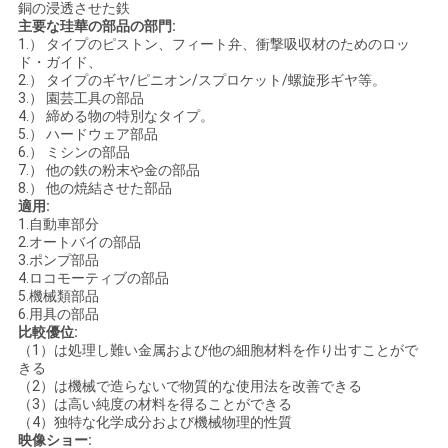
銅の浸透させた鉄
主要な珪華の部品の部門:
1.） タイプのピストン、フィート弁、衝撃吸収材のためのロッ
ド・ガイド、
2.） タイプのギヤ/ピニオン/スプロケット/螺旋形ギヤ等。
3.） 園芸工具の部品
4.） 締める物の特別なタイプ。
5.） ハードウェア部品
6.） ミシンの部品
7.） 他の鉄の粉末や金の部品
8.） 他の焼結させた部品
適用:
1.自動車部分
2.オートバイの部品
3.ポンプ部品
4.ロコモーティブの部品
5.機械類部品
6.用具の部品
比較優位:
（1）は処理し難い金属および他の細胞材料を作り出すことがで
きる
（2）は機械で造らないで物質的な使用法を改善できる
（3）は高い純度の材料を得ることができる
（4）独特な化学成分および機械物理的性質
映像ショー: