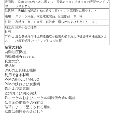
表面処
、Dacrometめっきし黒くし、電気めっきするオイルの液浸サンド ブ
理
ラスト磨く
地
熱処理
、Ritriding浸炭するの通常に癒やすこと高周波に癒やすこと
適用
スポーツ用品、家庭電化製品、伝達部品、車、等
図
性能
高精度、高い耐久性、低雑音、滑らかおよび安定した、安く
加工の
粉末や金の珪華
技巧
プロセ
混合機械形作油圧鋳造物珪華検出の強さおよび硬度補助機械化およ
PRIVACY
ス
び表面処理-パッキングおよび出荷
POLICY
装置の利点:
自動油圧機械、
自動機械Pressers、
真空の炉、
焼結炉、
CNCの工具細工機械
利用できる材料:
P/Mの銅および銅合金
P/Mの鉄および炭素鋼
鉄および炭素鋼
鉄銅および銅の鋼鉄
鉄ニッケルおよびニッケル鋼鉄低合金の鋼鉄
低合金の鋼鉄をCommix
珪華によって堅くされる鋼鉄
拡散は鋼鉄を合金にした