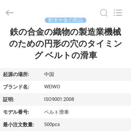
2021
-
2026
Ningbo
WeiWo
粉末や金の部品
Electromechanical
Tech
鉄の合金の織物の製造業機械
家
Co.,Ltd..
All
Rights
のための円形の穴のタイミン
Reserved.
プ
グ ベルトの滑車
ロ
ダ
起源の場所:
中国
ク
WEIWO
ブランド名:
ト
ISO9001:2008
証明:
モデル番号:
ベルト滑車
私
500pcs
最小注文数量: