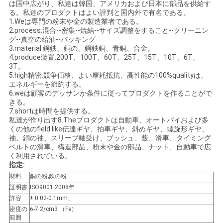
は国中広がり、私達は韓国、アメリカおよび日本に部品を供給す
い
る。私達のプロダクトはよい評判と国内外で有名である。
1.Weは専門の粉末や金の製造業者である。
2.process:混合--密集--焼結--サイズ調整をすること--クリーニン
グ--真空の給油--パッキング
引
3.material:鋼鉄、銅の、鋼鉄銅、青銅、合金。
4.produce装置:200T、100T、60T、25T、15T、10T、6T、
3T。
用
5.high精密:競争価格、よい摩耗抵抗、高性能の100%qualityは、
エネルギーを節約する。
を
6.weは顧客のデッサンか条件に従ってプロダクトを作ることがで
きる。
要
7.shortは時間を提供する。
私達が作り出す8.Theプロダクトは自動車、オートバイおよび多
求
くの他のfield.like伝達ギヤ、拍車ギヤ、斜めギヤ、螺旋形ギヤ、
袖、銅の袖、スリーブ軸受け、ブッシュ、薮、滑車、タイミング
し
ベルトの滑車、構造部品、粉末や金の部品、ナット、自動車で広
く利用されている。
指定:
な
材料
銅の粉;鉄の粉
さ
証明書
ISO9001:2008年
許容
± 0.02-0.1mm、
い
密度の
6-7.2/cm3 （Fe）
範囲