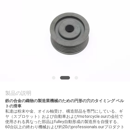
質
管
理
私
達
に
連
絡
製品の説明
鉄の合金の織物の製造業機械のための円形の穴のタイミング ベル
し
トの滑車
私達は粉末や金、オイル軸受け、構造部品を専門にしている、ギ
な
ヤ（スプロケット）および自動車およびmotorcycle.ourの会社で
使用される異なった部品はfulley自動形成の製造所を自慢する、
さ
60台以上の終わり機械および約20のprofessionals.ourプロダクト