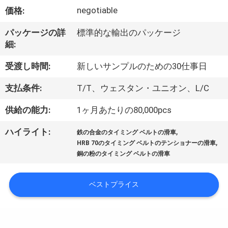
達
negotiable
価格:
に
パッケージの詳
標準的な輸出のパッケージ
つ
細:
い
受渡し時間:
新しいサンプルのための30仕事日
て
支払条件:
T/T、ウェスタン・ユニオン、L/C
供給の能力:
1ヶ月あたりの80,000pcs
工
,
ハイライト:
場
鉄の合金のタイミング ベルトの滑車
,
HRB 70のタイミング ベルトのテンショナーの滑車
旅
銅の粉のタイミング ベルトの滑車
行
ベストプライス
品