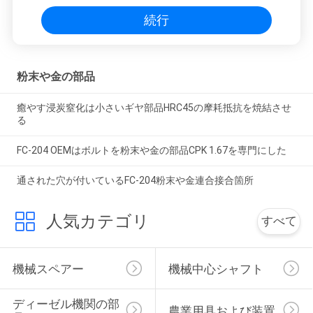
続行
粉末や金の部品
癒やす浸炭窒化は小さいギヤ部品HRC45の摩耗抵抗を焼結させ
る
FC-204 OEMはボルトを粉末や金の部品CPK 1.67を専門にした
通された穴が付いているFC-204粉末や金連合接合箇所
人気カテゴリ
すべて
機械スペアー
機械中心シャフト
ディーゼル機関の部
農業用具および装置