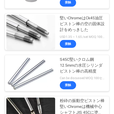
達
接触
に
堅いChromeはCk45油圧
つ
38
ピストン棒の空の固体設
い
ディーゼル機関の
計をめっきした
USD1.35 ~ 1.65 /set MOQ:100セット
て
部品
接触
工
S45C堅いクロム鋼
12.5mmの水圧シリンダ
場
ピストン棒の高精度
19
旅
Can be discussed MOQ:100セット
接触
行
農業用具および装置
粉砕の振動空ピストン棒
品
堅いChromeは機械中心
シャフトJIS 45Cに塗っ