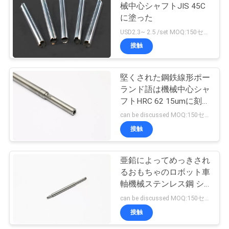
械中心シャフトJIS 45C
い
に塗った
21
USD2.3~ 2.5 /set MOQ:150セット
接触
引
油圧制御弁
用
堅くされた鋼鉄線形ポー
ランド語は機械中心シャ
を
フトHRC 62 15umに刻み
要
をつけた
can be discussed MOQ:150セット
接触
求
66
し
亜鉛によってめっきされ
シーリング要素
な
るおもちゃのロボット車
軸機械ステンレス鋼 シ
さ
ャフト360mm
can be discussed MOQ:150セット
い
接触