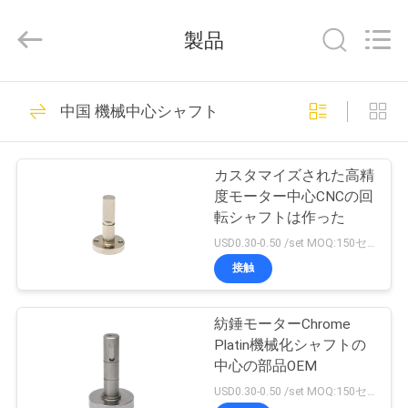
品
質
機
製品
械
ス
ペ
ア
家
20
ー
サ
中国 機械中心シャフト
プ
ラ
機械スペアー
イ
プ
ヤ
ー.
カスタマイズされた高精
Copyright
ロ
度モーター中心CNCの回
©
2021
転シャフトは作った
-
ダ
2022
USD0.30-0.50 /set MOQ:150セット
mechanical-
spares.com.
ク
All
接触
Rights
23
Reserved.
ト
紡錘モーターChrome
機械中心シャフト
Platin機械化シャフトの
私
中心の部品OEM
USD0.30-0.50 /set MOQ:150セット