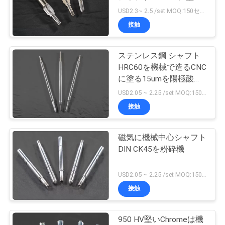
質
た
USD2.3~ 2.5 /set MOQ:150セット
管
接触
38
理
油圧ドライブ モー
ステンレス鋼 シャフト
HRC60を機械で造るCNC
ター
私
に塗る15umを陽極酸化
しなさい
USD2.05 ~ 2.25 /set MOQ:150セット
達
接触
に
連
磁気に機械中心シャフト
102
DIN CK45を粉砕機
絡
衝撃吸収材の部品
USD2.05 ~ 2.25 /set MOQ:150セット
し
接触
な
さ
950 HV堅いChromeは機