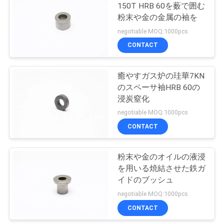
150T HRB 60を薮で囲む
い
粉末や金の金属の袖を
22
negotiable MOQ:1000pcs
CONTACT
引
油圧制御弁
用
癒やすガス炉の珪華7KN
のスペーサ袖HRB 60の
を
浸炭窒化
要
negotiable MOQ:1000pcs
CONTACT
求
66
し
粉末や金のオイルの液浸
シーリング要素
な
を用いる焼結させた鉄ガ
イドのブッシュ
さ
negotiable MOQ:1000pcs
い
CONTACT