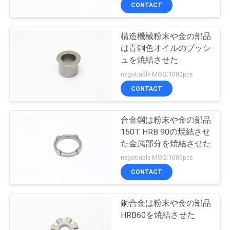
達
CONTACT
に
構造機械粉末や金の部品
つ
38
は青銅色オイルのブッシ
い
ディーゼル機関の
ュを焼結させた
negotiable MOQ:1000pcs
て
部品
CONTACT
工
合金鋼は粉末や金の部品
150T HRB 90の焼結させ
場
た金属部分を焼結させた
20
旅
negotiable MOQ:1000pcs
CONTACT
行
農業用具および装置
銅合金は粉末や金の部品
品
HRB60を焼結させた