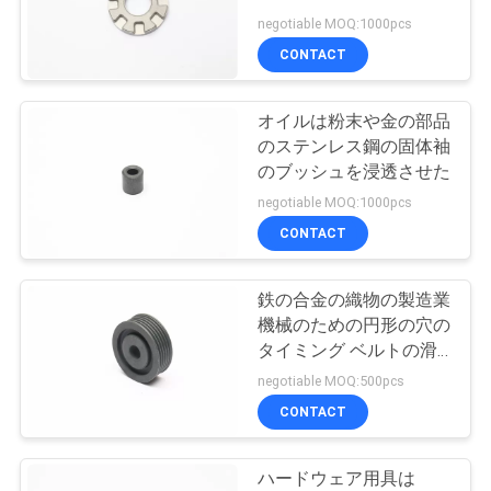
質
negotiable MOQ:1000pcs
管
CONTACT
39
理
油圧ドライブ モー
オイルは粉末や金の部品
のステンレス鋼の固体袖
ター
私
のブッシュを浸透させた
negotiable MOQ:1000pcs
達
CONTACT
に
連
鉄の合金の織物の製造業
103
機械のための円形の穴の
絡
タイミング ベルトの滑
衝撃吸収材の部品
車
negotiable MOQ:500pcs
し
CONTACT
な
さ
ハードウェア用具は