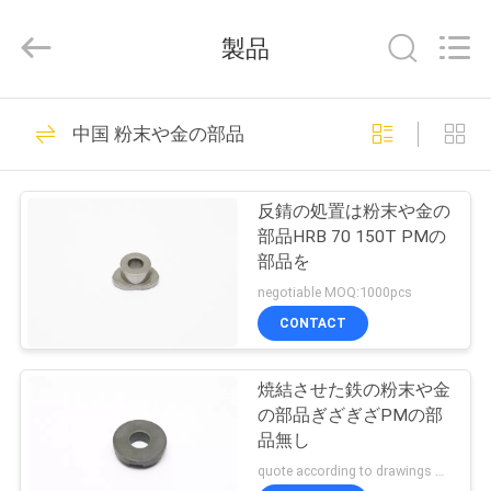
2021
-
2026
製品
Ningbo
WeiWo
Electromechanical
Tech
家
Co.,Ltd..
20
All
中国 粉末や金の部品
Rights
Reserved.
機械スペアー
プ
反錆の処置は粉末や金の
ロ
部品HRB 70 150T PMの
部品を
ダ
negotiable MOQ:1000pcs
ク
CONTACT
23
ト
焼結させた鉄の粉末や金
機械中心シャフト
の部品ぎざぎざPMの部
私
品無し
quote according to drawings MOQ:500pcs