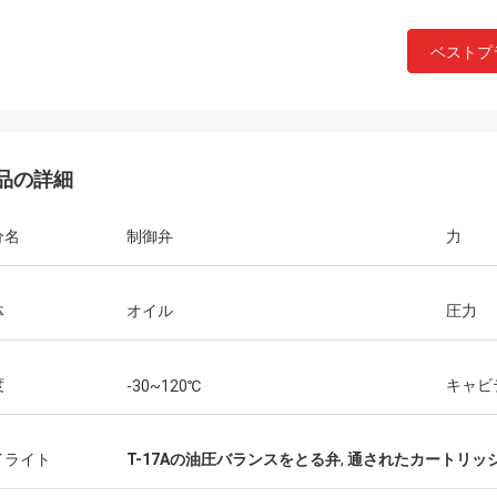
ベストプ
品の詳細
ブライアン
分名
制御弁
力
マイク
間を、私達好む友人を互い、うまく
私達は長い時間のための
と容易非常に気持が良い協同協力し
し、私達の協同を続ける
体
オイル
圧力
!
度
キャビ
-30~120℃
イライト
T-17Aの油圧バランスをとる弁
,
通されたカートリッ