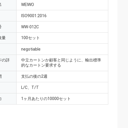
名
WEIWO
ISO9001:2016
号
WW-012C
数量
100セット
negotiable
ジの詳
中立カートンか顧客と同じように、輸出標準
的なカートン要求する
間
支払の後の2週
L/C、T/T
力
1ヶ月あたりの10000セット