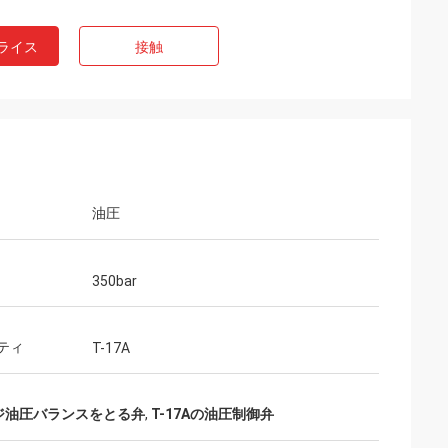
ライス
接触
油圧
ビジネスを互いに
。質パートナー!
350bar
ティ
T-17A
ジ油圧バランスをとる弁
,
T-17Aの油圧制御弁