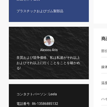
プラスチックおよびゴム製部品
商
Alexiou Aris
部
良質および競争価格、私は私達がそれ以上
長い時
およびそれ以上に行くことをことを確かめ
やるこ
媒
る!
なさい
温
コンタクトパーソン :
Leela
ハ
電話番号 :
86-13586885132