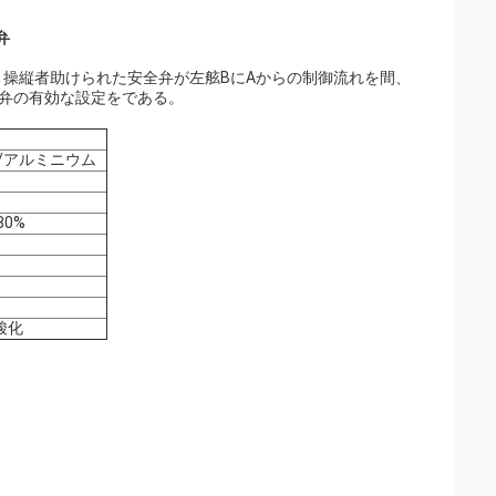
弁
の、操縦者助けられた安全弁が左舷BにAからの制御流れを間、
安全弁の有効な設定をである。
鋼/アルミニウム
80%
酸化