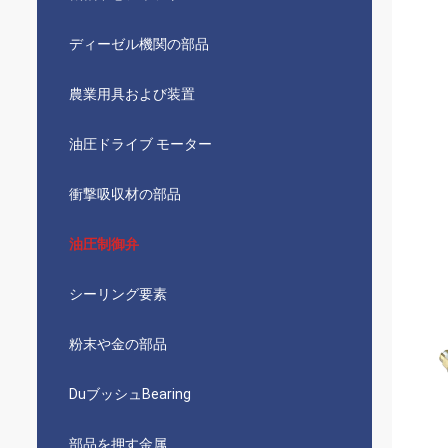
ディーゼル機関の部品
農業用具および装置
油圧ドライブ モーター
衝撃吸収材の部品
油圧制御弁
シーリング要素
粉末や金の部品
DuブッシュBearing
部品を押す金属