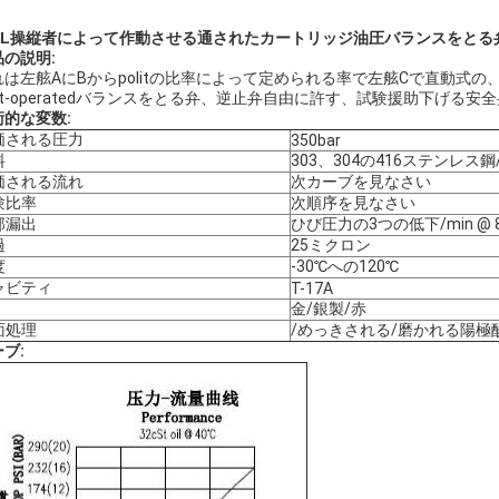
40L操縦者によって作動させる通されたカートリッジ油圧バランスをとる
品の説明:
れは左舷AにBからpolitの比率によって定められる率で左舷Cで直動式
ilot-operatedバランスをとる弁、逆止弁自由に許す、試験援助下げる
術的な変数:
価される圧力
350bar
料
303、304の416ステンレス
価される流れ
次カーブを見なさい
験比率
次順序を見なさい
部漏出
ひび圧力の3つの低下/min @ 
過
25ミクロン
度
-30℃への120℃
ャビティ
T-17A
金/銀製/赤
面処理
/めっきされる/磨かれる陽極
ブ: