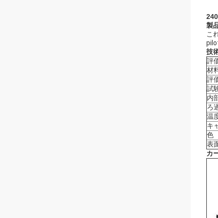
2
製
こ
p
技
評
材
評
試
内
ろ
温
キ
色
表
カー