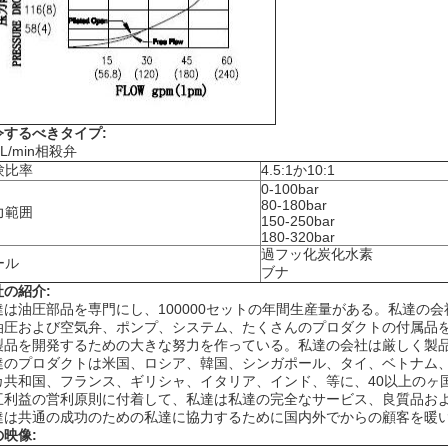
令するべきタイプ:
0L/min相殺弁
験比率
4.5:1か10:1
0-100bar
80-180bar
力範囲
150-250bar
180-320bar
過フッ化炭化水素
ール
ブナ
社の紹介:
達は油圧部品を専門にし、100000セットの年間生産量がある。私達の
油圧および空気弁、ポンプ、システム、たくさんのプロダクトの付属品
製品を開発するための大きな努力を作っている。私達の会社は厳しく製
達のプロダクトは米国、ロシア、韓国、シンガポール、タイ、ベトナム
カ共和国、フランス、ギリシャ、イタリア、インド、等に、40以上のヶ
互利益の営利原則に付着して、私達は私達の完全なサービス、良質品お
達は共通の成功のための私達に協力するために国内外でからの顧客を暖
の映像: