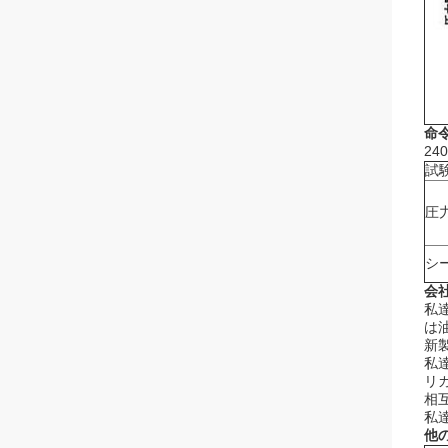
命
24
試
圧
シ
会
私
は
新
私
リ
相
私
他