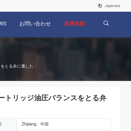
Japanese
WS
お問い合わせ
見積依頼
描
スをとる弁に通した
述
ートリッジ油圧バランスをとる弁
所
Zhijiang、中国