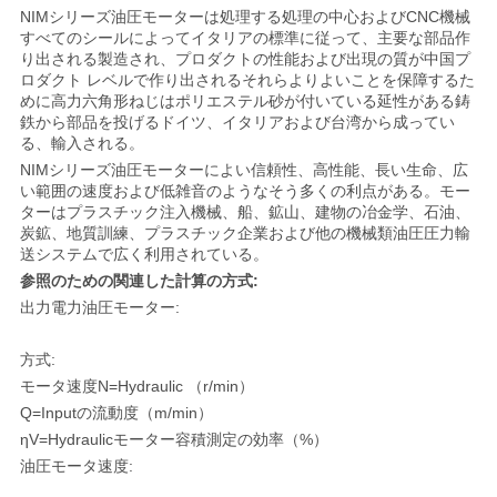
NIMシリーズ油圧モーターは処理する処理の中心およびCNC機械
い
すべてのシールによってイタリアの標準に従って、主要な部品作
り出される製造され、プロダクトの性能および出現の質が中国プ
ロダクト レベルで作り出されるそれらよりよいことを保障するた
めに高力六角形ねじはポリエステル砂が付いている延性がある鋳
引
鉄から部品を投げるドイツ、イタリアおよび台湾から成ってい
る、輸入される。
用
NIMシリーズ油圧モーターによい信頼性、高性能、長い生命、広
い範囲の速度および低雑音のようなそう多くの利点がある。モー
を
ターはプラスチック注入機械、船、鉱山、建物の冶金学、石油、
炭鉱、地質訓練、プラスチック企業および他の機械類油圧圧力輸
要
送システムで広く利用されている。
参照のための関連した計算の方式:
求
出力電力油圧モーター:
し
方式:
な
モータ速度N=Hydraulic （r/min）
Q=Inputの流動度（m/min）
さ
ηV=Hydraulicモーター容積測定の効率（%）
い
油圧モータ速度: