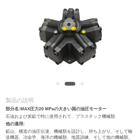
質
管
理
私
達
に
連
絡
製品の説明
部分名:MAX圧力20 MPaの大きい国の油圧モーター
し
石油および炭鉱で特に使用されて、プラスチック機械類
な
他の適用:
鉱山、構造の油圧伝達、機械類を設計し、持ち上がり、そして輸
さ
送機器、冶金学、海洋の機械類、地質訓練、そして他の機械類。