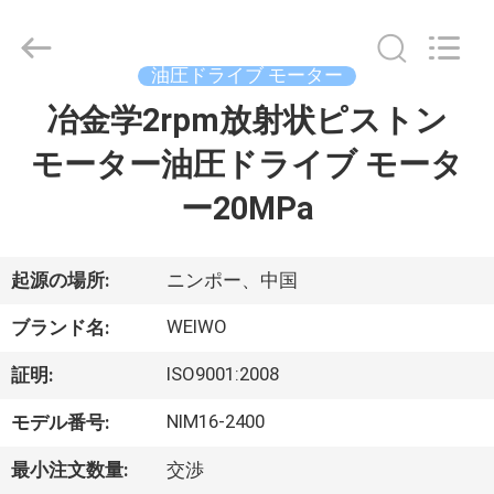
2021
-
2026
Ningbo
WeiWo
油圧ドライブ モーター
Electromechanical
Tech
冶金学2rpm放射状ピストン
家
Co.,Ltd..
All
Rights
モーター油圧ドライブ モータ
Reserved.
プ
ー20MPa
ロ
ダ
起源の場所:
ニンポー、中国
ク
WEIWO
ブランド名:
ト
ISO9001:2008
証明:
NIM16-2400
モデル番号:
私
最小注文数量:
交渉