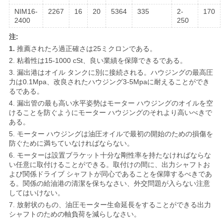
NIM16-
2267
16
20
5364
335
2-
170
2400
250
注:
1.
推薦されたろ過正確さは25ミクロンである。
2. 粘着性は15-1000 cSt、良い業績を保障できるである。
3. 漏出港はオイル タンクに別に接続される。ハウジングの最高圧
力は0.1Mpa、改良されたハウジング3-5Mpaに耐えることができ
るである。
4. 漏出管の最も高い水平姿勢はモーター ハウジングのオイルを空
けることを防ぐようにモーター ハウジングのそれより高いべきで
ある。
5. モーター ハウジングは油圧オイルで最初の開始のための損傷を
防ぐために満ちていなければならない。
6. モーターは設置ブラケット十分な剛性率を持たなければならな
い任意に取付けることができる。取付けの間に、出力シャフトお
よび関係ドライブ シャフトが同心であることを保障するべきであ
る。関係の給油港の清潔を保ちなさい、外交問題が入らない注意
してはいけない。
7. 放射状のもの、油圧モーター生命延長をすることができる出力
シャフトのための軸負荷を減らしなさい。