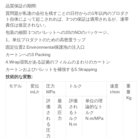
品質保証の期間:
地
質問題が私達の会社を残すことの日付からの1年以内のプロダク
ト自体によって起こされれば、3つの保証は適用されるが、連帯
図
責任は仮定されない。
包装の細部:1つのパレットへの20のNOのパッケージ。
1。単位プロダクトのための高密度ラップ
PRIVACY
固定位置2.Environmental保護泡の注入口
カートンへの3.Packing
POLICY
4.Wrap湿気がある証拠のフィルムのまわりのカートン
カートンおよびパレットを補強する5.Strapping
技術的な変数:
モデル
変位
圧力
トルク
速度
重
mL/r
MPa
r/min
量
Kg
評
最
評価
単位の理
価
高
され
論的なト
さ
圧
るト
ルク
れ
力
ルク
N.m/MPa
る
N.m
圧
力