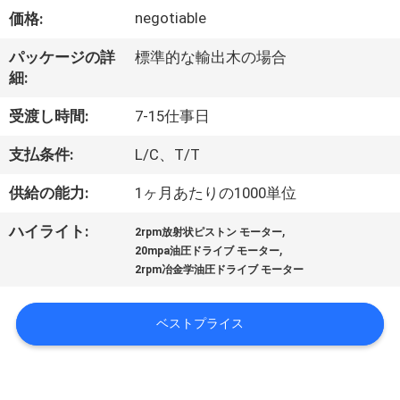
達
negotiable
価格:
に
パッケージの詳
標準的な輸出木の場合
つ
細:
い
受渡し時間:
7-15仕事日
て
支払条件:
L/C、T/T
供給の能力:
1ヶ月あたりの1000単位
工
,
ハイライト:
場
2rpm放射状ピストン モーター
,
20mpa油圧ドライブ モーター
旅
2rpm冶金学油圧ドライブ モーター
行
ベストプライス
品