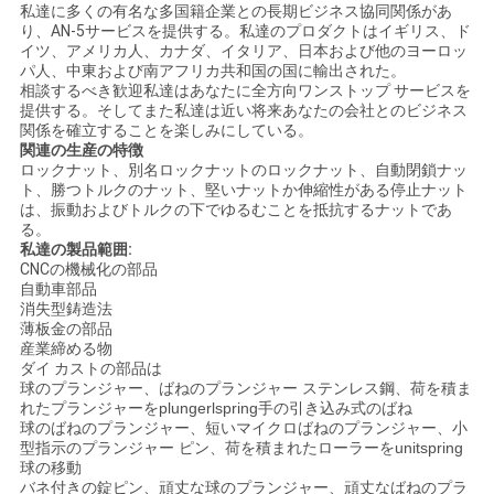
私達に多くの有名な多国籍企業との長期ビジネス協同関係があ
り、AN-5サービスを提供する。私達のプロダクトはイギリス、ド
イツ、アメリカ人、カナダ、イタリア、日本および他のヨーロッ
パ人、中東および南アフリカ共和国の国に輸出された。
相談するべき歓迎私達はあなたに全方向ワンストップ サービスを
提供する。そしてまた私達は近い将来あなたの会社とのビジネス
関係を確立することを楽しみにしている。
関連の生産の特徴
ロックナット、別名ロックナットのロックナット、自動閉鎖ナッ
ト、勝つトルクのナット、堅いナットか伸縮性がある停止ナット
は、振動およびトルクの下でゆるむことを抵抗するナットであ
る。
私達の製品範囲:
CNCの機械化の部品
自動車部品
消失型鋳造法
薄板金の部品
産業締める物
ダイ カストの部品は
球のプランジャー、ばねのプランジャー ステンレス鋼、荷を積ま
れたプランジャーをplungerlspring手の引き込み式のばね
球のばねのプランジャー、短いマイクロばねのプランジャー、小
型指示のプランジャー ピン、荷を積まれたローラーをunitspring
球の移動
バネ付きの錠ピン、頑丈な球のプランジャー、頑丈なばねのプラ