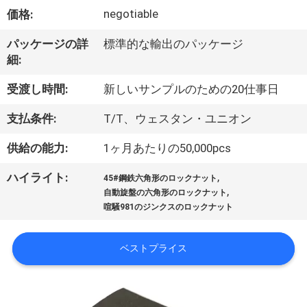
達
negotiable
価格:
に
パッケージの詳
標準的な輸出のパッケージ
つ
細:
い
受渡し時間:
新しいサンプルのための20仕事日
て
支払条件:
T/T、ウェスタン・ユニオン
供給の能力:
1ヶ月あたりの50,000pcs
工
,
ハイライト:
場
45#鋼鉄六角形のロックナット
,
自動旋盤の六角形のロックナット
旅
喧騒981のジンクスのロックナット
行
ベストプライス
品