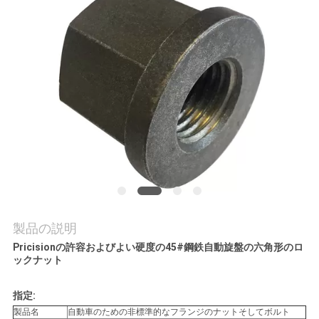
質
管
理
私
達
に
連
絡
製品の説明
Pricisionの許容およびよい硬度の45#鋼鉄自動旋盤の六角形のロ
し
ックナット
な
指定:
さ
製品名
自動車のための非標準的なフランジのナットそしてボルト