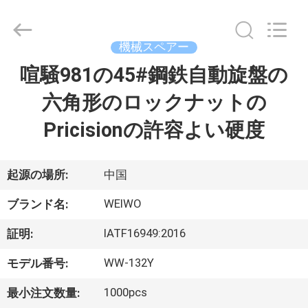
2021
-
2026
Ningbo
WeiWo
機械スペアー
Electromechanical
Tech
喧騒981の45#鋼鉄自動旋盤の
家
Co.,Ltd..
All
Rights
六角形のロックナットの
Reserved.
プ
Pricisionの許容よい硬度
ロ
ダ
起源の場所:
中国
ク
WEIWO
ブランド名:
ト
IATF16949:2016
証明:
WW-132Y
モデル番号:
私
1000pcs
最小注文数量: