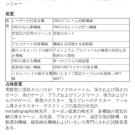
ンジャー
装置:
装
レーザーの打抜き機
CNCのフレーム切断機械
置
CNCのせん断機械
CNCのタレットの打つ機械
空気圧の圧搾のリベッタ
溶接ロボット
ー
アルゴナーク溶接機械
機械を点溶接する振動腕
横のメタル バンドの鋸引
アルミニウム プロフィールの極度の有効な自
き機械
動終わり製粉
CNCの曲がる機械
単一のコラムの縦旋盤
放射状の鋭い機械
EDM CNCワイヤー打抜き機
メタル バンドの鋸引き機
開いたタイプ固定テーブルの出版物（40T-
械
400T）
点検装置
実験室に現在カリパスが、マイクロメートル、深さおよび高さの
ゲージ、糸のゲージ、プラグおよびリング ゲージ、張力およびト
ルクのゲージ、硬度のテスター、塩スプレーのテスター、フィル
ム厚さがテスター、デスクトップの直読の分光計、
metallographic検光子、カーボン硫黄の検光子、多機能の電気分
解の厚さゲージ、分光器、プロジェクター、油圧引張試験機、自
動選別機械、磁気検出機械およびいろいろ専門にされた試験装置
ある。