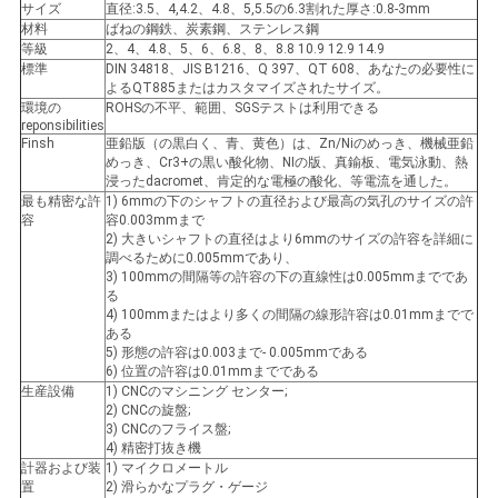
サイズ
直径:3.5、4,4.2、4.8、5,5.5の6.3割れた厚さ:0.8-3mm
い
材料
ばねの鋼鉄、炭素鋼、ステンレス鋼
等級
2、4、4.8、5、6、6.8、8、8.8 10.9 12.9 14.9
標準
DIN 34818、JIS B1216、Q 397、QT 608、あなたの必要性に
よるQT885またはカスタマイズされたサイズ。
引
環境の
ROHSの不平、範囲、SGSテストは利用できる
reponsibilities
Finsh
亜鉛版（の黒白く、青、黄色）は、Zn/Niのめっき、機械亜鉛
用
めっき、Cr3+の黒い酸化物、NIの版、真鍮板、電気泳動、熱
浸ったdacromet、肯定的な電極の酸化、等電流を通した。
を
最も精密な許
1) 6mmの下のシャフトの直径および最高の気孔のサイズの許
容
容0.003mmまで
要
2) 大きいシャフトの直径はより6mmのサイズの許容を詳細に
調べるために0.005mmであり、
3) 100mmの間隔等の許容の下の直線性は0.005mmまでであ
求
る
4) 100mmまたはより多くの間隔の線形許容は0.01mmまでで
し
ある
5) 形態の許容は0.003まで- 0.005mmである
な
6) 位置の許容は0.01mmまでである
生産設備
1) CNCのマシニング センター;
2) CNCの旋盤;
さ
3) CNCのフライス盤;
4) 精密打抜き機
い
計器および装
1) マイクロメートル
置
2) 滑らかなプラグ・ゲージ