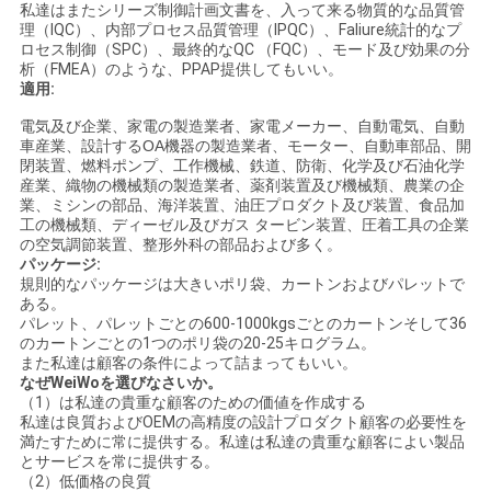
私達はまたシリーズ制御計画文書を、入って来る物質的な品質管
理（IQC）、内部プロセス品質管理（IPQC）、Faliure統計的なプ
ロセス制御（SPC）、最終的なQC （FQC）、モード及び効果の分
析（FMEA）のような、PPAP提供してもいい。
適用:
電気及び企業、家電の製造業者、家電メーカー、自動電気、自動
車産業、設計するOA機器の製造業者、モーター、自動車部品、開
閉装置、燃料ポンプ、工作機械、鉄道、防衛、化学及び石油化学
産業、織物の機械類の製造業者、薬剤装置及び機械類、農業の企
業、ミシンの部品、海洋装置、油圧プロダクト及び装置、食品加
工の機械類、ディーゼル及びガス タービン装置、圧着工具の企業
の空気調節装置、整形外科の部品および多く。
パッケージ:
規則的なパッケージは大きいポリ袋、カートンおよびパレットで
ある。
パレット、パレットごとの600-1000kgsごとのカートンそして36
のカートンごとの1つのポリ袋の20-25キログラム。
また私達は顧客の条件によって詰まってもいい。
なぜWeiWoを選びなさいか。
（1）は私達の貴重な顧客のための価値を作成する
私達は良質およびOEMの高精度の設計プロダクト顧客の必要性を
満たすために常に提供する。私達は私達の貴重な顧客によい製品
とサービスを常に提供する。
（2）低価格の良質