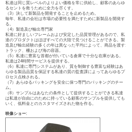
私達は同じ質レベルのよりよい価格を常に供給し、顧客のあらゆ
るセントを救うために全力を尽くす。
（3）決して新製品を開発することを止めるため。
毎年、私達の会社は市場の必要性を満たすために新製品を開発す
る。
（4）製造及び輸出専門家
私達に好ましいフレームおよび安定した品質管理があるので、私
達のプロダクトはほぼすべての大陸で見つけることができる。製
造及び輸出経験の多くの年は異なった平均によって、商品を渡す:
トラック、柵および海の容器。
（5）私達に豊富な首都が付いている倉庫で十分な在庫がある。
私達は24時間サービスを提供する。
（6）私達に専門システムがあり、質を制御する豊富な経験はあ
らゆる製品品質を保証する私達の質の監査課によってあらゆるプ
ロセス点検される。
（7）あらゆるパッキングを安全に保つ専門のパッキングのチー
ム。
（8）サンプルはあなたの条件として提供することができる私達
は私達が自由にのために持っている顧客のサンプルを提供しても
いく、低料金とのカスタマイズされた物を作る。
映像ショー: