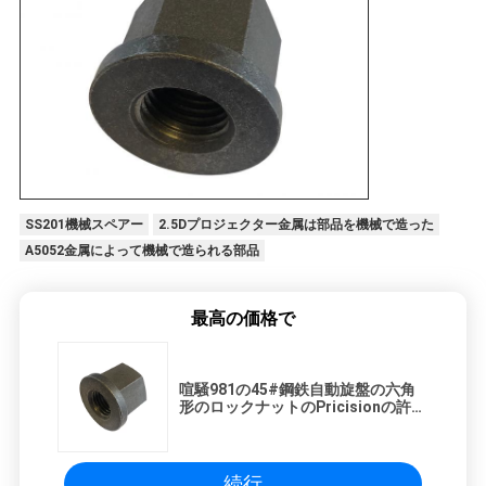
SS201機械スペアー
2.5Dプロジェクター金属は部品を機械で造った
A5052金属によって機械で造られる部品
最高の価格で
喧騒981の45#鋼鉄自動旋盤の六角
形のロックナットのPricisionの許容
よい硬度
続行