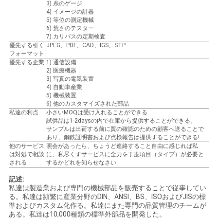
3) 糸のゲージ
4) イメージの計器
地
5) 等位の測定機械
6) 荒さのテスター
7) カリパスの定期検査
図
優先する引く
JPEG、PDF、CAD、IGS、STP
フォーマット
優先する企業
1) 通信設備
PRIVACY
2) 医療機器
3) 写真の電気装置
POLICY
4) 自動車産業
5) 機械装置
6) 他のカスタマイズされた部品
私達の利点
小さいMOQは受け入れることができる
試供品は1-2daysの内で在庫から提供することができる。
サンプルは出荷する前に質の確認のための顧客へ送ることで
あり、鋼鉄証明書および点検報告は提供することができる!
他のサービス
照会があったら、ちょうど連絡すること自由に感じれば私
は対処で相談
に、私尽くすサービスに全力を丁度項目（タイプ）が必要と
される
するかどれを知らせなさい
記述:
私達は製造業および専門の機械部品を販売することで従事してい
る。私達は頻繁に産業分野のDIN、ANSI、BS、ISOおよびJISの標
準およびカスタム化作る。私達にまた専門の品質管理のチームが
ある。私達は10,000種類の標準外部品を開発した。